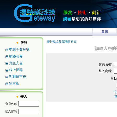
首頁
捷特崴遊戲資訊網 首頁
服務
請輸入您的
申請免費序號
網路報修
資訊安全
會員名稱:
線上掃毒
登入密碼:
對戰留言板
自動
留言版
登入
會員名稱
登入密碼