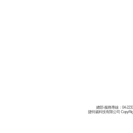
總部-服務專線：04-22332
捷特崴科技有限公司 CopyRight(c) 2