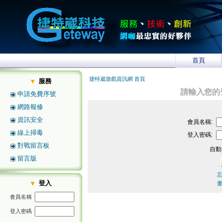
首頁
捷特崴遊戲資訊網 首頁
服務
請輸入您的
申請免費序號
網路報修
資訊安全
會員名稱:
線上掃毒
登入密碼:
對戰留言板
自動
留言版
登入
會員名稱
登入密碼