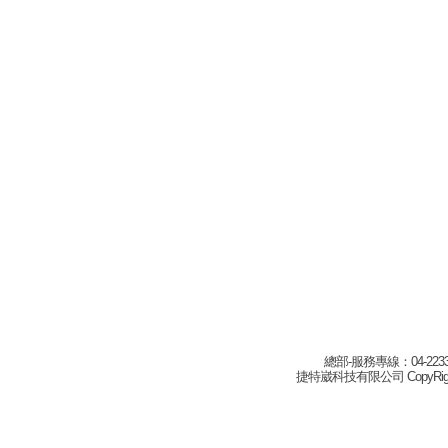
總部-服務專線：04-22332
捷特崴科技有限公司 CopyRight(c) 2