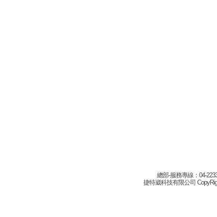
總部-服務專線：04-22332
捷特崴科技有限公司 CopyRight(c) 2