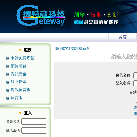
首頁
捷特崴遊戲資訊網 首頁
服務
請輸入您的
申請免費序號
網路報修
資訊安全
會員名稱:
線上掃毒
登入密碼:
對戰留言板
自動
留言版
登入
會員名稱
登入密碼