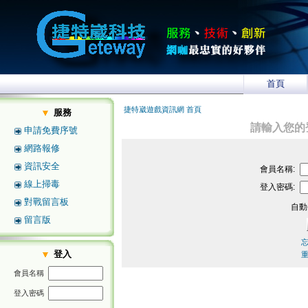
首頁
捷特崴遊戲資訊網 首頁
服務
請輸入您的
申請免費序號
網路報修
資訊安全
會員名稱:
線上掃毒
登入密碼:
對戰留言板
自動
留言版
登入
會員名稱
登入密碼