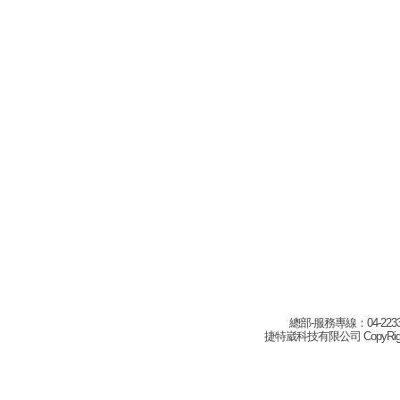
總部-服務專線：04-22332
捷特崴科技有限公司 CopyRight(c) 2