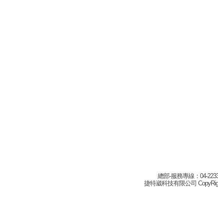
總部-服務專線：04-22332
捷特崴科技有限公司 CopyRight(c) 2