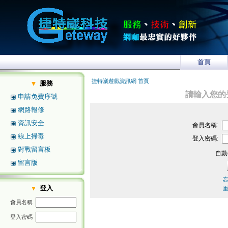
首頁
捷特崴遊戲資訊網 首頁
服務
請輸入您的
申請免費序號
網路報修
資訊安全
會員名稱:
線上掃毒
登入密碼:
對戰留言板
自動
留言版
登入
會員名稱
登入密碼