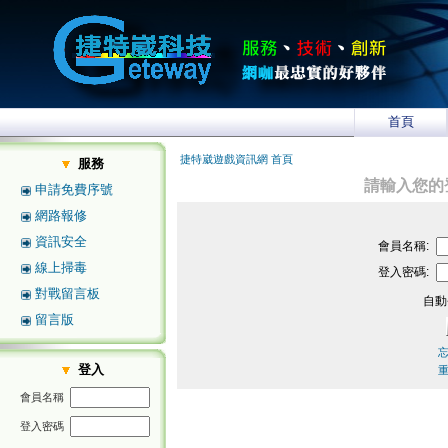
首頁
捷特崴遊戲資訊網 首頁
服務
請輸入您的
申請免費序號
網路報修
資訊安全
會員名稱:
線上掃毒
登入密碼:
對戰留言板
自動
留言版
登入
會員名稱
登入密碼