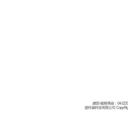
總部-服務專線：04-22332
捷特崴科技有限公司 CopyRight(c) 2