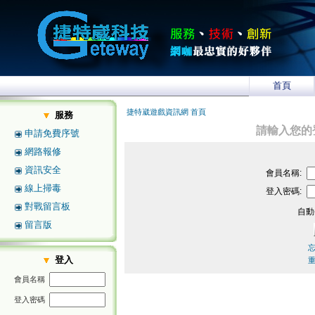
首頁
捷特崴遊戲資訊網 首頁
服務
請輸入您的
申請免費序號
網路報修
資訊安全
會員名稱:
線上掃毒
登入密碼:
對戰留言板
自動
留言版
登入
會員名稱
登入密碼