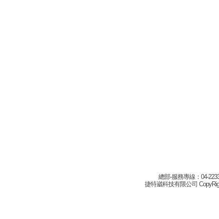
總部-服務專線：04-22332
捷特崴科技有限公司 CopyRight(c) 2