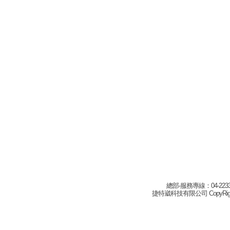
總部-服務專線：04-22332
捷特崴科技有限公司 CopyRight(c) 2