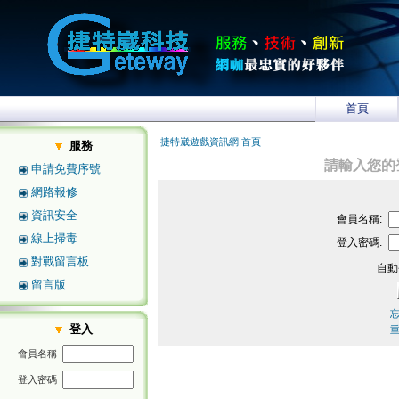
首頁
捷特崴遊戲資訊網 首頁
服務
請輸入您的
申請免費序號
網路報修
資訊安全
會員名稱:
線上掃毒
登入密碼:
對戰留言板
自動
留言版
登入
會員名稱
登入密碼