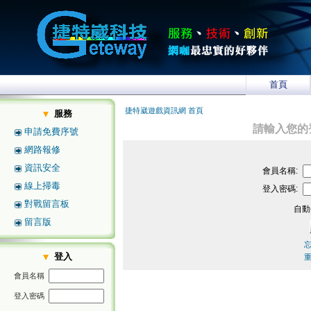
首頁
捷特崴遊戲資訊網 首頁
服務
請輸入您的
申請免費序號
網路報修
資訊安全
會員名稱:
線上掃毒
登入密碼:
對戰留言板
自動
留言版
登入
會員名稱
登入密碼