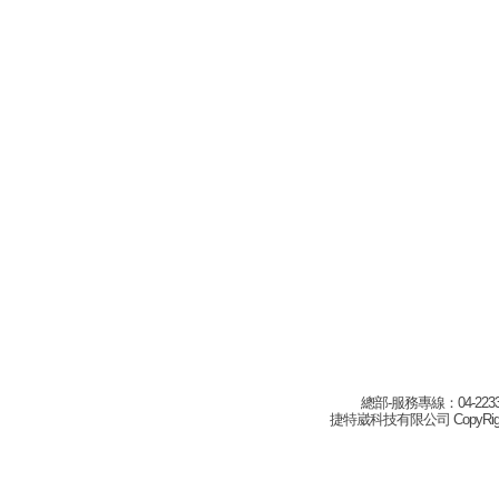
總部-服務專線：04-22332
捷特崴科技有限公司 CopyRight(c) 2