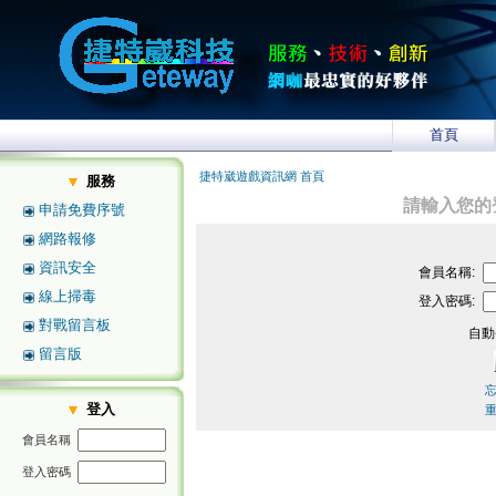
首頁
捷特崴遊戲資訊網 首頁
服務
請輸入您的
申請免費序號
網路報修
資訊安全
會員名稱:
線上掃毒
登入密碼:
對戰留言板
自動
留言版
登入
會員名稱
登入密碼