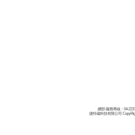
總部-服務專線：04-22332
捷特崴科技有限公司 CopyRight(c) 2