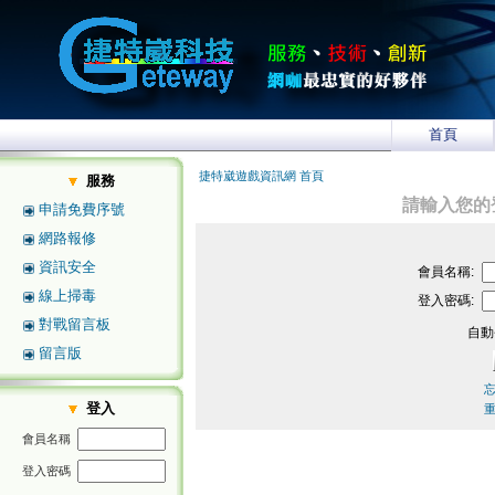
首頁
捷特崴遊戲資訊網 首頁
服務
請輸入您的
申請免費序號
網路報修
資訊安全
會員名稱:
線上掃毒
登入密碼:
對戰留言板
自動
留言版
登入
會員名稱
登入密碼