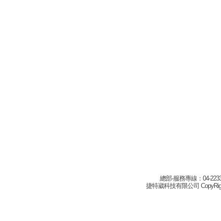
總部-服務專線：04-22332
捷特崴科技有限公司 CopyRight(c) 2