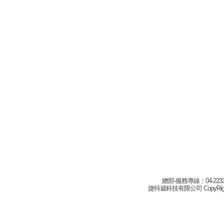
總部-服務專線：04-22332
捷特崴科技有限公司 CopyRight(c) 2