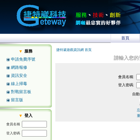
首頁
捷特崴遊戲資訊網 首頁
服務
請輸入您的
申請免費序號
網路報修
資訊安全
會員名稱:
線上掃毒
登入密碼:
對戰留言板
自動
留言版
登入
會員名稱
登入密碼