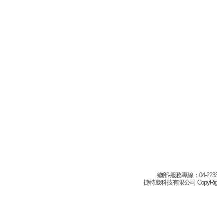
總部-服務專線：04-22332
捷特崴科技有限公司 CopyRight(c) 2