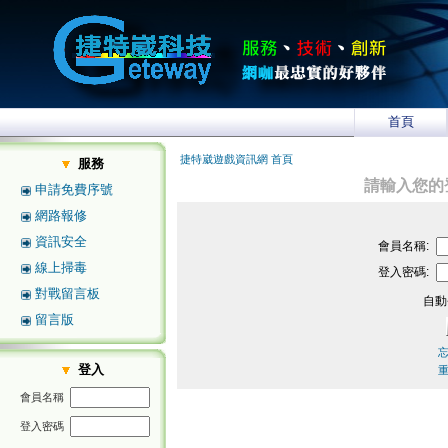
首頁
捷特崴遊戲資訊網 首頁
服務
請輸入您的
申請免費序號
網路報修
資訊安全
會員名稱:
線上掃毒
登入密碼:
對戰留言板
自動
留言版
登入
會員名稱
登入密碼