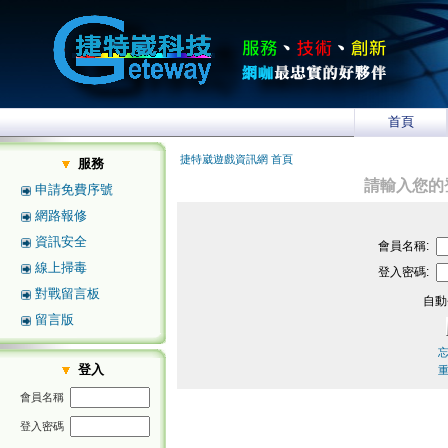
首頁
捷特崴遊戲資訊網 首頁
服務
請輸入您的
申請免費序號
網路報修
資訊安全
會員名稱:
線上掃毒
登入密碼:
對戰留言板
自動
留言版
登入
會員名稱
登入密碼