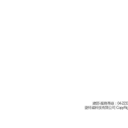
總部-服務專線：04-22332
捷特崴科技有限公司 CopyRight(c) 2