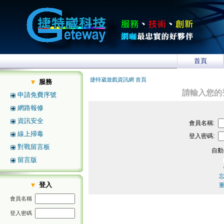
首頁
捷特崴遊戲資訊網 首頁
服務
請輸入您的
申請免費序號
網路報修
資訊安全
會員名稱:
線上掃毒
登入密碼:
對戰留言板
自動
留言版
登入
會員名稱
登入密碼