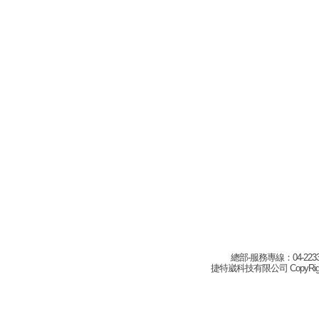
總部-服務專線：04-22332
捷特崴科技有限公司 CopyRight(c) 2