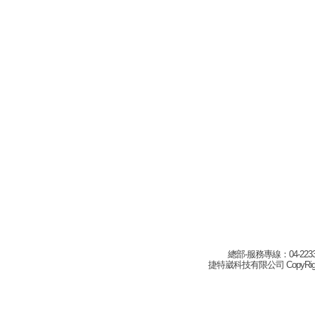
總部-服務專線：04-22332
捷特崴科技有限公司 CopyRight(c) 2