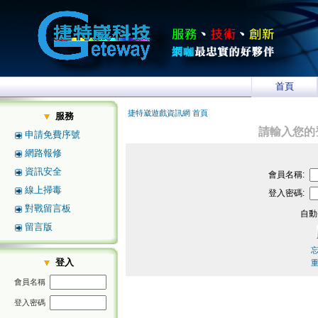
首頁
捷特崴遊戲資訊網 首頁
服務
請輸入您的
申請免費序號
網路報修
資訊安全
會員名稱:
線上掃毒
登入密碼:
對戰留言板
自動
留言版
登入
會員名稱
登入密碼