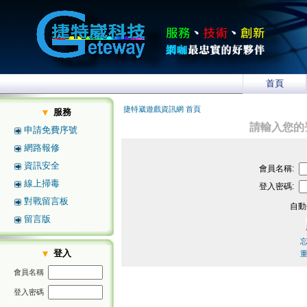
首頁
捷特崴遊戲資訊網 首頁
服務
請輸入您的
申請免費序號
網路報修
資訊安全
會員名稱:
線上掃毒
登入密碼:
對戰留言板
自動
留言版
登入
會員名稱
登入密碼