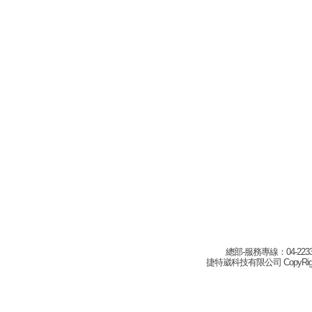
總部-服務專線：04-22332
捷特崴科技有限公司 CopyRight(c) 2