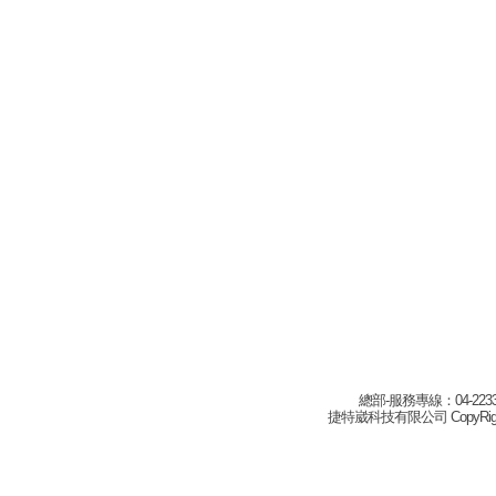
總部-服務專線：04-22332
捷特崴科技有限公司 CopyRight(c) 2