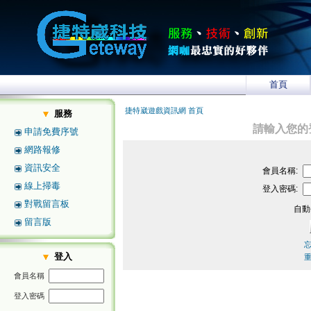
首頁
捷特崴遊戲資訊網 首頁
服務
請輸入您的
申請免費序號
網路報修
資訊安全
會員名稱:
線上掃毒
登入密碼:
對戰留言板
自動
留言版
登入
會員名稱
登入密碼