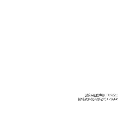
總部-服務專線：04-22332
捷特崴科技有限公司 CopyRight(c) 2