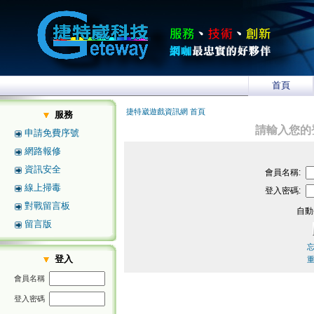
首頁
捷特崴遊戲資訊網 首頁
服務
請輸入您的
申請免費序號
網路報修
資訊安全
會員名稱:
線上掃毒
登入密碼:
對戰留言板
自動
留言版
登入
會員名稱
登入密碼