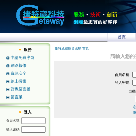
首頁
捷特崴遊戲資訊網 首頁
服務
請輸入您的
申請免費序號
網路報修
資訊安全
會員名稱:
線上掃毒
登入密碼:
對戰留言板
自動
留言版
登入
會員名稱
登入密碼