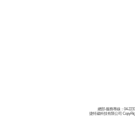
總部-服務專線：04-22332
捷特崴科技有限公司 CopyRight(c) 2