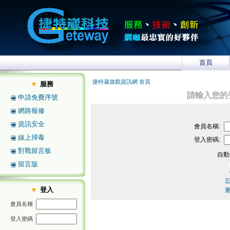
首頁
捷特崴遊戲資訊網 首頁
服務
請輸入您的
申請免費序號
網路報修
資訊安全
會員名稱:
線上掃毒
登入密碼:
對戰留言板
自動
留言版
登入
會員名稱
登入密碼