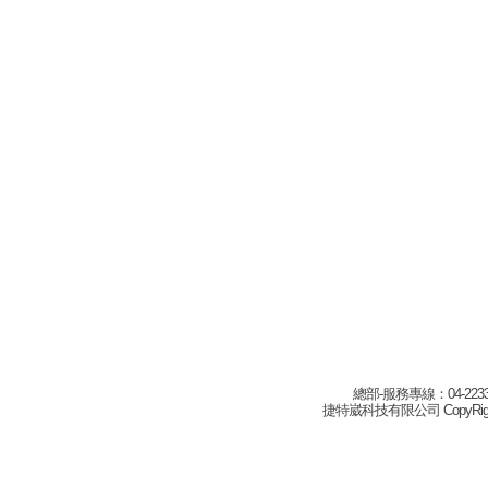
總部-服務專線：04-22332
捷特崴科技有限公司 CopyRight(c) 2