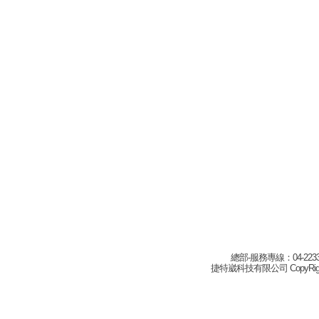
總部-服務專線：04-22332
捷特崴科技有限公司 CopyRight(c) 2