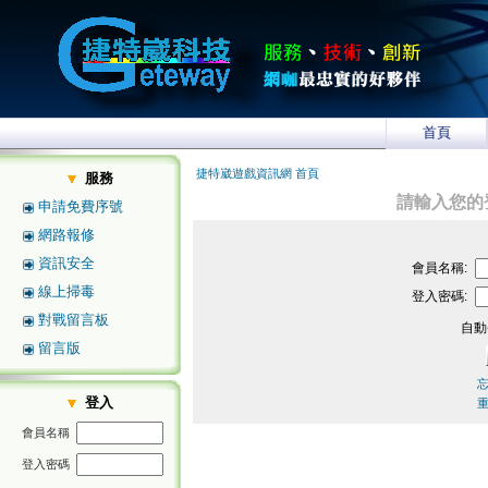
首頁
捷特崴遊戲資訊網 首頁
服務
請輸入您的
申請免費序號
網路報修
資訊安全
會員名稱:
線上掃毒
登入密碼:
對戰留言板
自動
留言版
登入
會員名稱
登入密碼