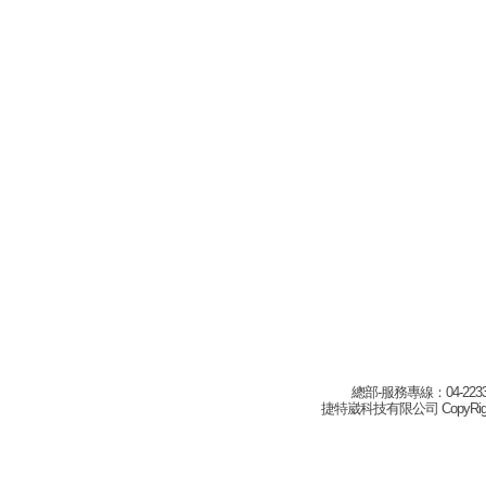
總部-服務專線：04-22332
捷特崴科技有限公司 CopyRight(c) 2