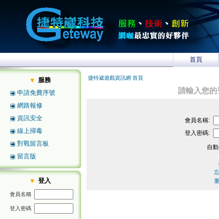
首頁
捷特崴遊戲資訊網 首頁
服務
請輸入您的
申請免費序號
網路報修
資訊安全
會員名稱:
線上掃毒
登入密碼:
對戰留言板
自動
留言版
登入
會員名稱
登入密碼