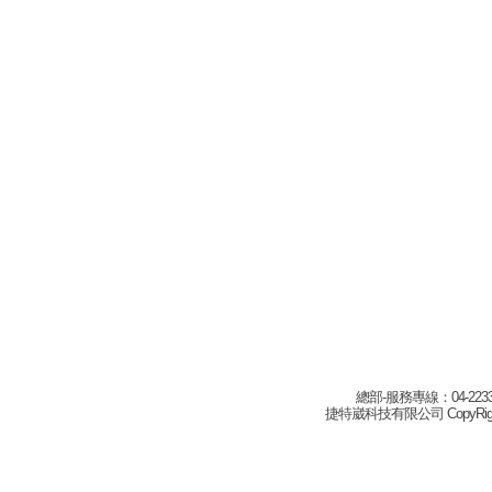
總部-服務專線：04-22332
捷特崴科技有限公司 CopyRight(c) 2