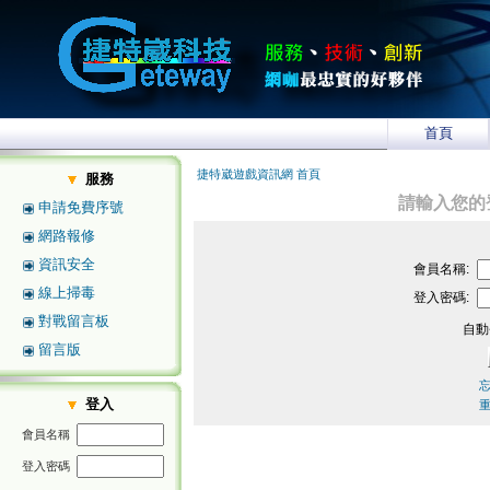
首頁
捷特崴遊戲資訊網 首頁
服務
請輸入您的
申請免費序號
網路報修
資訊安全
會員名稱:
線上掃毒
登入密碼:
對戰留言板
自動
留言版
登入
會員名稱
登入密碼