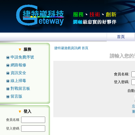
首頁
捷特崴遊戲資訊網 首頁
服務
請輸入您的
申請免費序號
網路報修
資訊安全
會員名稱:
線上掃毒
登入密碼:
對戰留言板
自動
留言版
登入
會員名稱
登入密碼