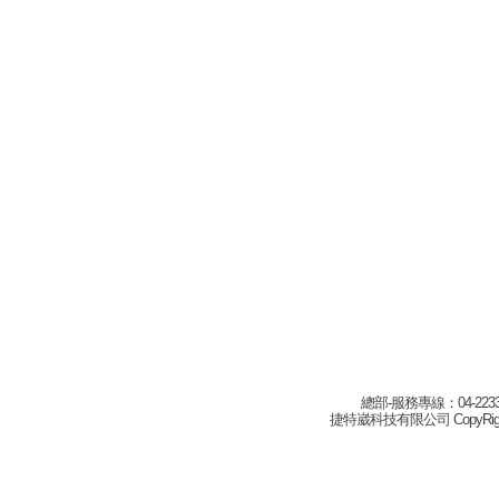
總部-服務專線：04-22332
捷特崴科技有限公司 CopyRight(c) 2