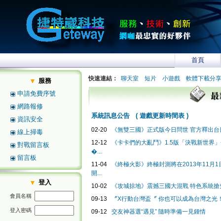
首頁
快速連結：
聊天室
短片
小遊戲
軟體下載分
服務
申請免費序號
網路報修
系統訊息公告
(
遊戲更新時間表
)
資訊安全
02-20
《無雙三國》正式版今日問世 官方釋出台日
線上掃毒
12-12
《卡卡們的大亂鬥》1.5版「決戰新世界
對戰留言板
�...
留言板
11-04
《終極火影》終極封測將在2013年11月1日2
開...
登入
10-02
《攻城掠地》震撼三國大混戰 特色系統搶
會員名稱
09-13
〞X行動台灣盃〞 你也可以成為台灣之光
登入密碼
09-12
交友神器選“遇見” 隨時準備一見鍾情