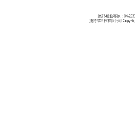
總部-服務專線：04-22332
捷特崴科技有限公司 CopyRight(c) 2