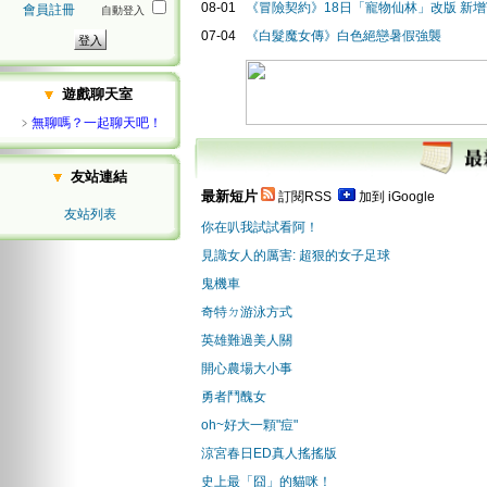
08-01
《冒險契約》18日「寵物仙林」改版 新
會員註冊
自動登入
07-04
《白髮魔女傳》白色絕戀暑假強襲
遊戲聊天室
﹥
無聊嗎？一起聊天吧！
友站連結
最新短片
訂閱RSS
加到 iGoogle
友站列表
你在叭我試試看阿！
見識女人的厲害: 超狠的女子足球
鬼機車
奇特ㄉ游泳方式
英雄難過美人關
開心農場大小事
勇者鬥醜女
oh~好大一顆"痘"
涼宮春日ED真人搖搖版
史上最「囧」的貓咪！