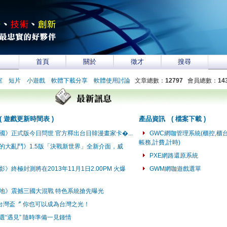
首頁
關於
徵才
搜尋
室
短片
小遊戲
軟體下載分享
軟體使用討論
文章總數：
12797
會員總數：
14
(
遊戲更新時間表
)
產品資訊
(
檔案下載
)
國》正式版今日問世 官方釋出台日韓漫畫家卡�...
GWC網咖管理系統(櫃控,櫃台
帳務,計費,計時)
的大亂鬥》1.5版「決戰新世界」全新介面，威
PXE網路還原系統
》終極封測將在2013年11月1日2.00PM 火爆
GWM網咖遊戲選單
地》震撼三國大混戰 特色系統搶先曝光
台灣盃〞 你也可以成為台灣之光！
選“遇見” 隨時準備一見鍾情