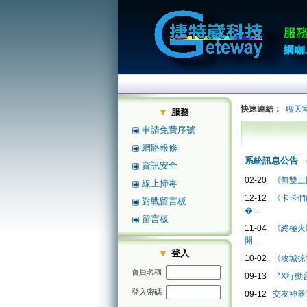
快速連結：
聊天
服務
申請免費序號
網路報修
系統訊息公告
資訊安全
02-20
《無雙三
線上掃毒
12-12
《卡卡們
對戰留言板
�...
留言板
11-04
《終極火影
開...
登入
10-02
《攻城掠
會員名稱
09-13
〞X行動
登入密碼
09-12
交友神器