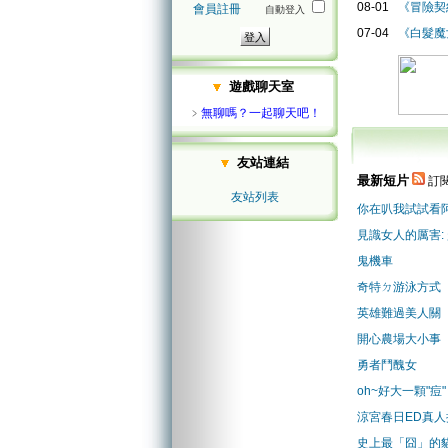
08-01
《冒險契
會員註冊
自動登入
07-04
《白髮魔
遊戲聊天室
﹥
無聊嗎？一起聊天吧！
友站連結
最新短片
訂閱
友站列表
你在叭我試試看
見識女人的厲害:
鬼機車
奇特ㄉ游泳方式
英雄難過美人關
開心農場大小事
勇者鬥醜女
oh~好大一顆"痘"
涼宮春日ED真人
史上最「囧」的