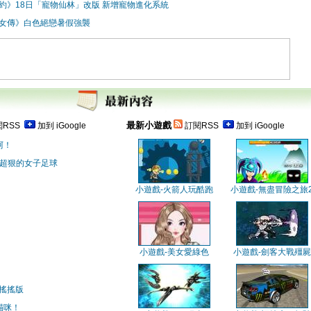
約》18日「寵物仙林」改版 新增寵物進化系統
女傳》白色絕戀暑假強襲
最新小遊戲
RSS
加到 iGoogle
訂閱RSS
加到 iGoogle
阿！
 超狠的女子足球
小遊戲-火箭人玩酷跑
小遊戲-無盡冒險之旅
小遊戲-美女愛綠色
小遊戲-劍客大戰殭屍
搖搖版
貓咪！