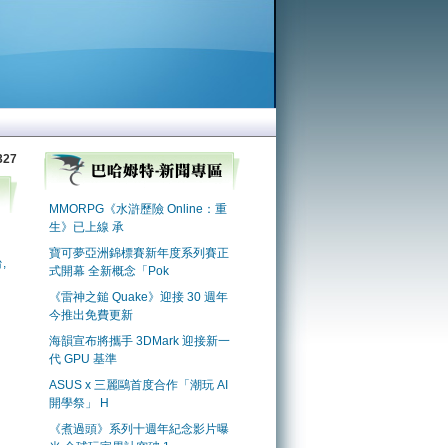
327
,