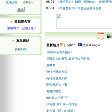
08-01
《冒險契約》18日「寵物仙林」改版 新
會員註冊
自動登入
07-04
《白髮魔女傳》白色絕戀暑假強襲
遊戲聊天室
﹥
無聊嗎？一起聊天吧！
友站連結
最新短片
訂閱RSS
加到 iGoogle
友站列表
你在叭我試試看阿！
見識女人的厲害: 超狠的女子足球
鬼機車
奇特ㄉ游泳方式
英雄難過美人關
開心農場大小事
勇者鬥醜女
oh~好大一顆"痘"
涼宮春日ED真人搖搖版
史上最「囧」的貓咪！