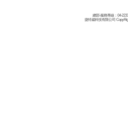
總部-服務專線：04-22332
捷特崴科技有限公司 CopyRight(c) 2