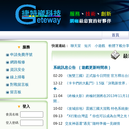
首頁
快速連結：
聊天室
短片
小遊戲
軟體下載分
服務
申請免費序號
網路報修
系統訊息公告
(
遊戲更新時間表
)
資訊安全
02-20
《無雙三國》正式版今日問世 官方釋出台日
線上掃毒
12-12
《卡卡們的大亂鬥》1.5版「決戰新世界
對戰留言板
�...
留言板
11-04
《終極火影》終極封測將在2013年11月1日2
開...
登入
10-02
《攻城掠地》震撼三國大混戰 特色系統搶
會員名稱
09-13
〞X行動台灣盃〞 你也可以成為台灣之光
登入密碼
09-12
交友神器選“遇見” 隨時準備一見鍾情