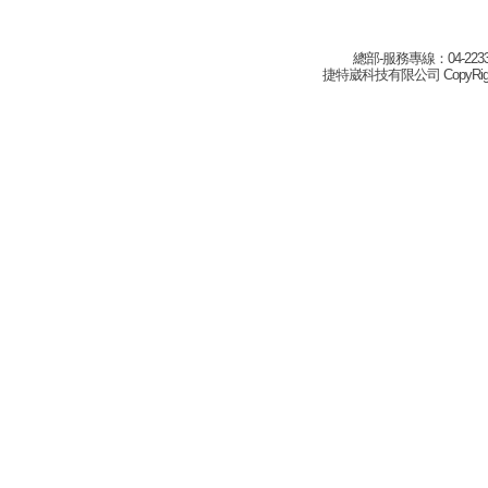
總部-服務專線：04-22332
捷特崴科技有限公司 CopyRight(c) 2