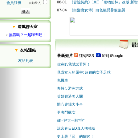
08-01
《冒險契約》18日「寵物仙林」改版 新
會員註冊
自動登入
07-04
《白髮魔女傳》白色絕戀暑假強襲
遊戲聊天室
﹥
無聊嗎？一起聊天吧！
友站連結
最新短片
訂閱RSS
加到 iGoogle
友站列表
你在叭我試試看阿！
見識女人的厲害: 超狠的女子足球
鬼機車
奇特ㄉ游泳方式
英雄難過美人關
開心農場大小事
勇者鬥醜女
oh~好大一顆"痘"
涼宮春日ED真人搖搖版
史上最「囧」的貓咪！