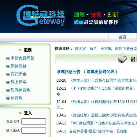
首頁
快速連結：
聊天室
短片
小遊戲
軟體下載分
服務
申請免費序號
網路報修
系統訊息公告
(
遊戲更新時間表
)
資訊安全
02-20
《無雙三國》正式版今日問世 官方釋出台日
線上掃毒
12-12
《卡卡們的大亂鬥》1.5版「決戰新世界
對戰留言板
�...
留言板
11-04
《終極火影》終極封測將在2013年11月1日2
開...
登入
10-02
《攻城掠地》震撼三國大混戰 特色系統搶
會員名稱
09-13
〞X行動台灣盃〞 你也可以成為台灣之光
登入密碼
09-12
交友神器選“遇見” 隨時準備一見鍾情