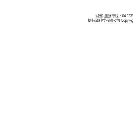
總部-服務專線：04-22332
捷特崴科技有限公司 CopyRight(c) 2