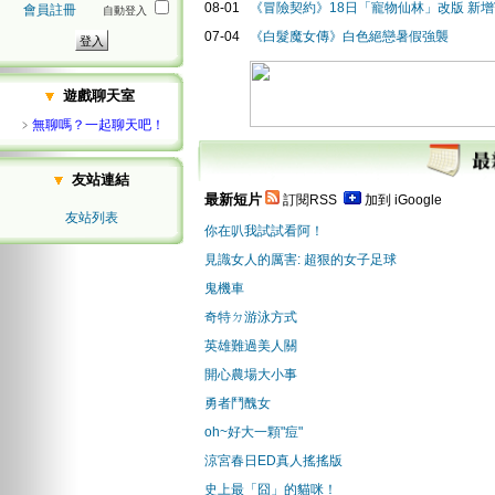
08-01
《冒險契約》18日「寵物仙林」改版 新
會員註冊
自動登入
07-04
《白髮魔女傳》白色絕戀暑假強襲
遊戲聊天室
﹥
無聊嗎？一起聊天吧！
友站連結
最新短片
訂閱RSS
加到 iGoogle
友站列表
你在叭我試試看阿！
見識女人的厲害: 超狠的女子足球
鬼機車
奇特ㄉ游泳方式
英雄難過美人關
開心農場大小事
勇者鬥醜女
oh~好大一顆"痘"
涼宮春日ED真人搖搖版
史上最「囧」的貓咪！