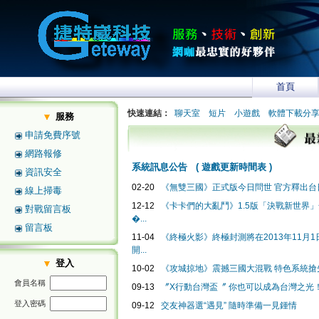
首頁
快速連結：
聊天室
短片
小遊戲
軟體下載分
服務
申請免費序號
網路報修
系統訊息公告
(
遊戲更新時間表
)
資訊安全
02-20
《無雙三國》正式版今日問世 官方釋出台日
線上掃毒
12-12
《卡卡們的大亂鬥》1.5版「決戰新世界
對戰留言板
�...
留言板
11-04
《終極火影》終極封測將在2013年11月1日2
開...
登入
10-02
《攻城掠地》震撼三國大混戰 特色系統搶
會員名稱
09-13
〞X行動台灣盃〞 你也可以成為台灣之光
登入密碼
09-12
交友神器選“遇見” 隨時準備一見鍾情