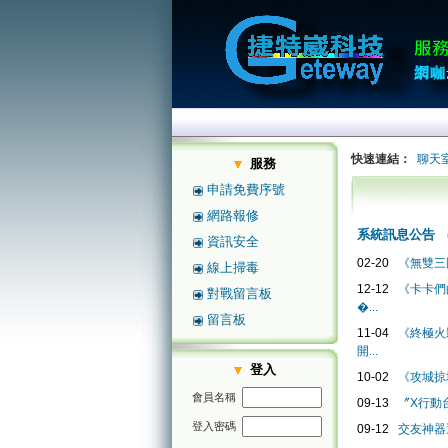
快速連結：
聊天
服務
申請免費序號
網路報修
系統訊息公告
資訊安全
02-20
《無雙三
線上掃毒
12-12
《卡卡們
對戰留言板
�...
留言板
11-04
《終極火影
開...
登入
10-02
《攻城掠
會員名稱
09-13
〞X行動
登入密碼
09-12
交友神器