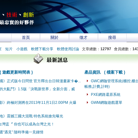
首頁
關於
徵才
搜尋
室
短片
小遊戲
軟體下載分享
軟體使用討論
文章總數：
12797
會員總數：
14
(
遊戲更新時間表
)
產品資訊
(
檔案下載
)
國》正式版今日問世 官方釋出台日韓漫畫家卡�...
GWC網咖管理系統(櫃控,櫃台
帳務,計費,計時)
的大亂鬥》1.5版「決戰新世界」全新介面，威
PXE網路還原系統
》終極封測將在2013年11月1日2.00PM 火爆
GWM網咖遊戲選單
地》震撼三國大混戰 特色系統搶先曝光
台灣盃〞 你也可以成為台灣之光！
選“遇見” 隨時準備一見鍾情