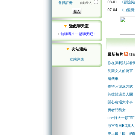
08-01
《冒險契
會員註冊
自動登入
07-04
《白髮魔
遊戲聊天室
﹥
無聊嗎？一起聊天吧！
友站連結
最新短片
訂閱
友站列表
你在叭我試試看
見識女人的厲害:
鬼機車
奇特ㄉ游泳方式
英雄難過美人關
開心農場大小事
勇者鬥醜女
oh~好大一顆"痘"
涼宮春日ED真人
史上最「囧」的