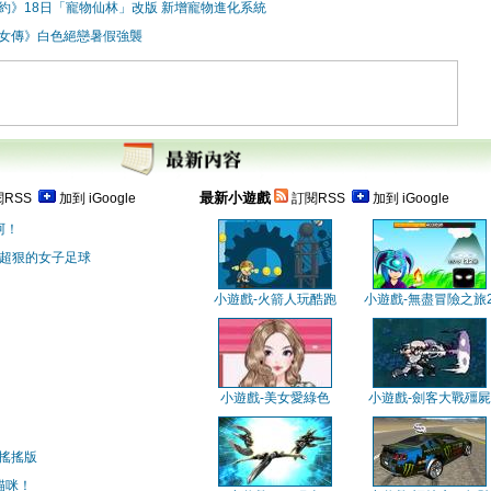
約》18日「寵物仙林」改版 新增寵物進化系統
女傳》白色絕戀暑假強襲
最新小遊戲
RSS
加到 iGoogle
訂閱RSS
加到 iGoogle
阿！
 超狠的女子足球
小遊戲-火箭人玩酷跑
小遊戲-無盡冒險之旅
小遊戲-美女愛綠色
小遊戲-劍客大戰殭屍
搖搖版
貓咪！