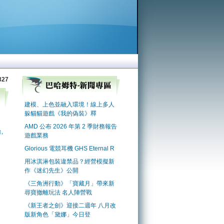
327
,