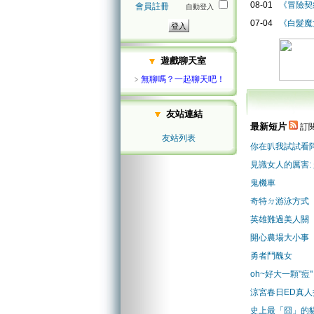
08-01
《冒險契
會員註冊
自動登入
07-04
《白髮魔
遊戲聊天室
﹥
無聊嗎？一起聊天吧！
友站連結
最新短片
訂閱
友站列表
你在叭我試試看
見識女人的厲害:
鬼機車
奇特ㄉ游泳方式
英雄難過美人關
開心農場大小事
勇者鬥醜女
oh~好大一顆"痘"
涼宮春日ED真人
史上最「囧」的