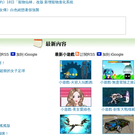
約》18日「寵物仙林」改版 新增寵物進化系統
女傳》白色絕戀暑假強襲
最新小遊戲
RSS
加到 iGoogle
訂閱RSS
加到 iGoogle
阿！
 超狠的女子足球
小遊戲-火箭人玩酷跑
小遊戲-無盡冒險之旅
小遊戲-美女愛綠色
小遊戲-劍客大戰殭屍
搖搖版
貓咪！