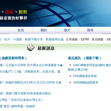
首頁
關於
徵才
搜尋
室
短片
小遊戲
軟體下載分享
軟體使用討論
文章總數：
12797
會員總數：
14
(
遊戲更新時間表
)
產品資訊
(
檔案下載
)
國》正式版今日問世 官方釋出台日韓漫畫家卡�...
GWC網咖管理系統(櫃控,櫃台
帳務,計費,計時)
的大亂鬥》1.5版「決戰新世界」全新介面，威
PXE網路還原系統
》終極封測將在2013年11月1日2.00PM 火爆
GWM網咖遊戲選單
地》震撼三國大混戰 特色系統搶先曝光
台灣盃〞 你也可以成為台灣之光！
選“遇見” 隨時準備一見鍾情