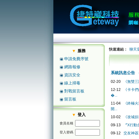
快速連結：
聊天
服務
申請免費序號
網路報修
系統訊息公告
資訊安全
02-20
《無雙三
線上掃毒
12-12
《卡卡們
對戰留言板
�...
留言板
11-04
《終極火影
開...
登入
10-02
《攻城掠
會員名稱
09-13
〞X行動
登入密碼
09-12
交友神器