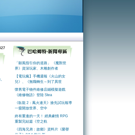
327
,