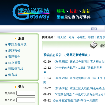
首頁
快速連結：
聊天室
短片
小遊戲
軟體下載分
服務
申請免費序號
網路報修
系統訊息公告
(
遊戲更新時間表
)
資訊安全
02-20
《無雙三國》正式版今日問世 官方釋出台日
線上掃毒
12-12
《卡卡們的大亂鬥》1.5版「決戰新世界
對戰留言板
�...
留言板
11-04
《終極火影》終極封測將在2013年11月1日2
開...
登入
10-02
《攻城掠地》震撼三國大混戰 特色系統搶
會員名稱
09-13
〞X行動台灣盃〞 你也可以成為台灣之光
登入密碼
09-12
交友神器選“遇見” 隨時準備一見鍾情