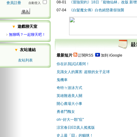
08-01
《冒險契約》18日「寵物仙林」改版 新
會員註冊
自動登入
07-04
《白髮魔女傳》白色絕戀暑假強襲
遊戲聊天室
﹥
無聊嗎？一起聊天吧！
友站連結
最新短片
訂閱RSS
加到 iGoogle
友站列表
你在叭我試試看阿！
見識女人的厲害: 超狠的女子足球
鬼機車
奇特ㄉ游泳方式
英雄難過美人關
開心農場大小事
勇者鬥醜女
oh~好大一顆"痘"
涼宮春日ED真人搖搖版
史上最「囧」的貓咪！