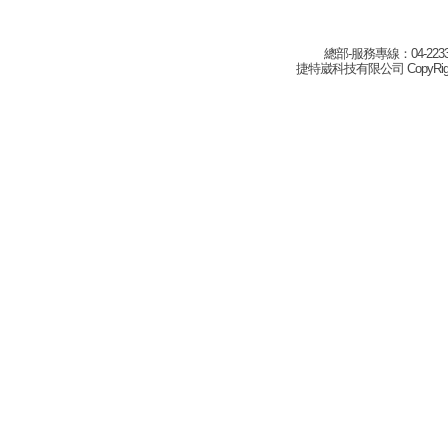
總部-服務專線：04-22332
捷特崴科技有限公司 CopyRight(c) 2