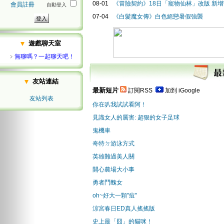
08-01
《冒險契約》18日「寵物仙林」改版 新
會員註冊
自動登入
07-04
《白髮魔女傳》白色絕戀暑假強襲
遊戲聊天室
﹥
無聊嗎？一起聊天吧！
友站連結
最新短片
訂閱RSS
加到 iGoogle
友站列表
你在叭我試試看阿！
見識女人的厲害: 超狠的女子足球
鬼機車
奇特ㄉ游泳方式
英雄難過美人關
開心農場大小事
勇者鬥醜女
oh~好大一顆"痘"
涼宮春日ED真人搖搖版
史上最「囧」的貓咪！