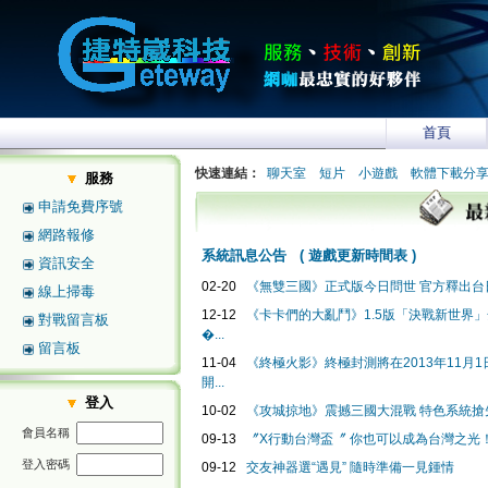
首頁
快速連結：
聊天室
短片
小遊戲
軟體下載分
服務
申請免費序號
網路報修
系統訊息公告
(
遊戲更新時間表
)
資訊安全
02-20
《無雙三國》正式版今日問世 官方釋出台日
線上掃毒
12-12
《卡卡們的大亂鬥》1.5版「決戰新世界
對戰留言板
�...
留言板
11-04
《終極火影》終極封測將在2013年11月1日2
開...
登入
10-02
《攻城掠地》震撼三國大混戰 特色系統搶
會員名稱
09-13
〞X行動台灣盃〞 你也可以成為台灣之光
登入密碼
09-12
交友神器選“遇見” 隨時準備一見鍾情