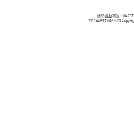
總部-服務專線：04-22332
捷特崴科技有限公司 CopyRight(c) 2