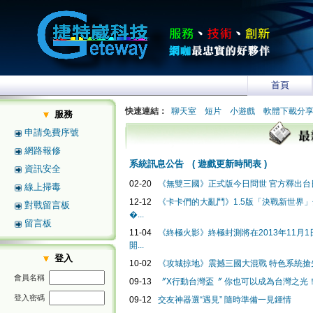
首頁
快速連結：
聊天室
短片
小遊戲
軟體下載分
服務
申請免費序號
網路報修
系統訊息公告
(
遊戲更新時間表
)
資訊安全
02-20
《無雙三國》正式版今日問世 官方釋出台日
線上掃毒
12-12
《卡卡們的大亂鬥》1.5版「決戰新世界
對戰留言板
�...
留言板
11-04
《終極火影》終極封測將在2013年11月1日2
開...
登入
10-02
《攻城掠地》震撼三國大混戰 特色系統搶
會員名稱
09-13
〞X行動台灣盃〞 你也可以成為台灣之光
登入密碼
09-12
交友神器選“遇見” 隨時準備一見鍾情