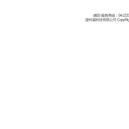
總部-服務專線：04-22332
捷特崴科技有限公司 CopyRight(c) 2