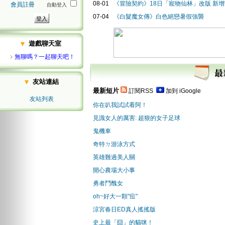
08-01
《冒險契約》18日「寵物仙林」改版 新
會員註冊
自動登入
07-04
《白髮魔女傳》白色絕戀暑假強襲
遊戲聊天室
﹥
無聊嗎？一起聊天吧！
友站連結
最新短片
訂閱RSS
加到 iGoogle
友站列表
你在叭我試試看阿！
見識女人的厲害: 超狠的女子足球
鬼機車
奇特ㄉ游泳方式
英雄難過美人關
開心農場大小事
勇者鬥醜女
oh~好大一顆"痘"
涼宮春日ED真人搖搖版
史上最「囧」的貓咪！