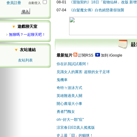
08-01
《冒險契約》18日「寵物仙林」改版 新
會員註冊
自動登入
07-04
《白髮魔女傳》白色絕戀暑假強襲
遊戲聊天室
﹥
無聊嗎？一起聊天吧！
友站連結
最新短片
訂閱RSS
加到 iGoogle
友站列表
你在叭我試試看阿！
見識女人的厲害: 超狠的女子足球
鬼機車
奇特ㄉ游泳方式
英雄難過美人關
開心農場大小事
勇者鬥醜女
oh~好大一顆"痘"
涼宮春日ED真人搖搖版
史上最「囧」的貓咪！