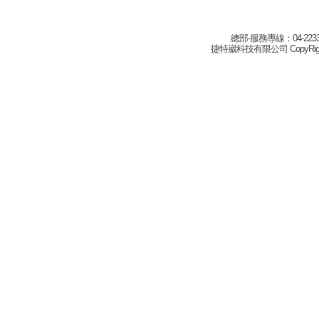
總部-服務專線：04-22332
捷特崴科技有限公司 CopyRight(c) 2