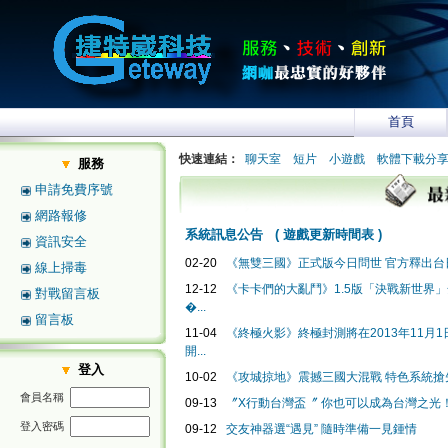
首頁
快速連結：
聊天室
短片
小遊戲
軟體下載分
服務
申請免費序號
網路報修
系統訊息公告
(
遊戲更新時間表
)
資訊安全
02-20
《無雙三國》正式版今日問世 官方釋出台日
線上掃毒
12-12
《卡卡們的大亂鬥》1.5版「決戰新世界
對戰留言板
�...
留言板
11-04
《終極火影》終極封測將在2013年11月1日2
開...
登入
10-02
《攻城掠地》震撼三國大混戰 特色系統搶
會員名稱
09-13
〞X行動台灣盃〞 你也可以成為台灣之光
登入密碼
09-12
交友神器選“遇見” 隨時準備一見鍾情