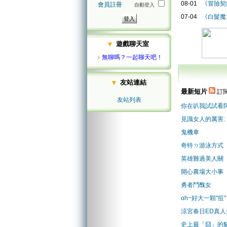
08-01
《冒險契
會員註冊
自動登入
07-04
《白髮魔
遊戲聊天室
﹥
無聊嗎？一起聊天吧！
友站連結
最新短片
訂閱
友站列表
你在叭我試試看
見識女人的厲害:
鬼機車
奇特ㄉ游泳方式
英雄難過美人關
開心農場大小事
勇者鬥醜女
oh~好大一顆"痘"
涼宮春日ED真人
史上最「囧」的