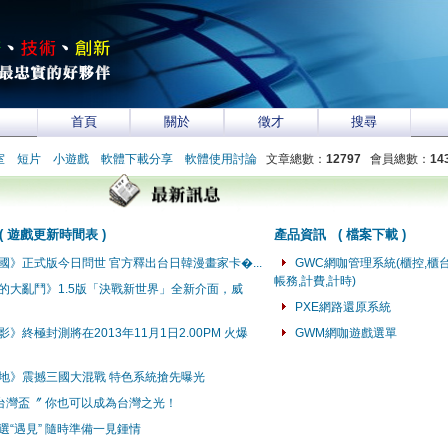
首頁
關於
徵才
搜尋
室
短片
小遊戲
軟體下載分享
軟體使用討論
文章總數：
12797
會員總數：
14
(
遊戲更新時間表
)
產品資訊
(
檔案下載
)
國》正式版今日問世 官方釋出台日韓漫畫家卡�...
GWC網咖管理系統(櫃控,櫃台
帳務,計費,計時)
的大亂鬥》1.5版「決戰新世界」全新介面，威
PXE網路還原系統
》終極封測將在2013年11月1日2.00PM 火爆
GWM網咖遊戲選單
地》震撼三國大混戰 特色系統搶先曝光
台灣盃〞 你也可以成為台灣之光！
選“遇見” 隨時準備一見鍾情