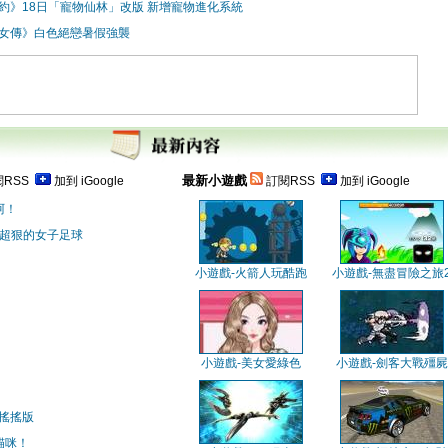
約》18日「寵物仙林」改版 新增寵物進化系統
女傳》白色絕戀暑假強襲
最新小遊戲
RSS
加到 iGoogle
訂閱RSS
加到 iGoogle
阿！
 超狠的女子足球
小遊戲-火箭人玩酷跑
小遊戲-無盡冒險之旅
小遊戲-美女愛綠色
小遊戲-劍客大戰殭屍
搖搖版
貓咪！