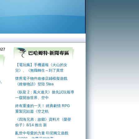
327
,