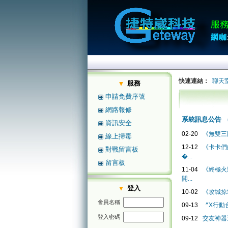
快速連結：
聊天
服務
申請免費序號
網路報修
系統訊息公告
資訊安全
02-20
《無雙三
線上掃毒
12-12
《卡卡們
對戰留言板
�...
留言板
11-04
《終極火影
開...
登入
10-02
《攻城掠
會員名稱
09-13
〞X行動
登入密碼
09-12
交友神器